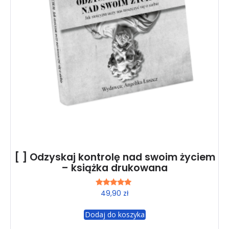
[ ] Odzyskaj kontrolę nad swoim życiem
– książka drukowana
Oceniono
49,90
zł
5.00
na 5
Dodaj do koszyka