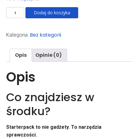
ilość
Dodaj do koszyka
Stoicki
starterpack
2026!
Bez kategorii
Kategoria:
Opis
Opinie (0)
Opis
Co znajdziesz w
środku?
Starterpack to nie gadżety. To narzędzia
sprawczości.