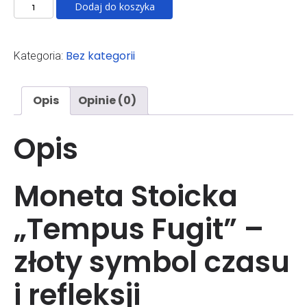
ilość
Dodaj do koszyka
moneta
stoicka
TEMPUS
Bez kategorii
Kategoria:
FUGIT
Opis
Opinie (0)
Opis
Moneta Stoicka
„Tempus Fugit” –
złoty symbol czasu
i refleksji