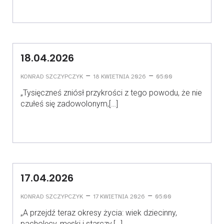
18.04.2026
–
–
KONRAD SZCZYPCZYK
18 KWIETNIA 2026
05:00
„Tysięczneś zniósł przykrości z tego powodu, że nie
czułeś się zadowolonym,[…]
17.04.2026
–
–
KONRAD SZCZYPCZYK
17 KWIETNIA 2026
05:00
„A przejdź teraz okresy życia: wiek dziecinny,
pacholęcy, męski i starczy.[…]