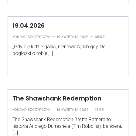
19.04.2026
–
–
KONRAD SZCZYPCZYK
19 KWIETNIA 2026
05:00
„Gdy cię ludzie ganią, nienawidzą lub gdy złe
pogłoski o tobie[…]
The Shawshank Redemption
–
–
KONRAD SZCZYPCZYK
18 KWIETNIA 2026
18:50
The Shawshank Redemption Bretta Ratnera to
historia Andiego Dufresne’a (Tim Robbins), bankiera,
[…]