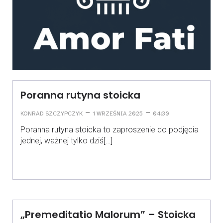
Poranna rutyna stoicka
–
–
KONRAD SZCZYPCZYK
1 WRZEŚNIA 2025
04:30
Poranna rutyna stoicka to zaproszenie do podjęcia
jednej, ważnej tylko dziś[…]
„Premeditatio Malorum” – Stoicka