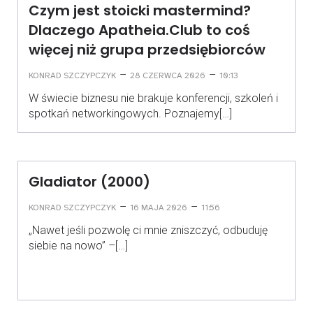
Czym jest stoicki mastermind?
Dlaczego Apatheia.Club to coś
więcej niż grupa przedsiębiorców
–
–
KONRAD SZCZYPCZYK
28 CZERWCA 2026
10:13
W świecie biznesu nie brakuje konferencji, szkoleń i
spotkań networkingowych. Poznajemy[…]
Gladiator (2000)
–
–
KONRAD SZCZYPCZYK
16 MAJA 2026
11:56
„Nawet jeśli pozwolę ci mnie zniszczyć, odbuduję
siebie na nowo” –[…]