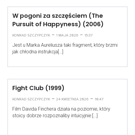
W pogoni za szczęściem (The
Pursuit of Happyness) (2006)
–
–
KONRAD SZCZYPCZYK
1 MAJA 2026
15:37
Jest u Marka Aureliusza taki fragment, który brzmi
jak chłodna instrukcja[…]
Fight Club (1999)
–
–
KONRAD SZCZYPCZYK
24 KWIETNIA 2026
10:47
Film Davida Finchera działa na poziomie, który
stoicy dobrze rozpoznaliby intuicyjnie:[…]