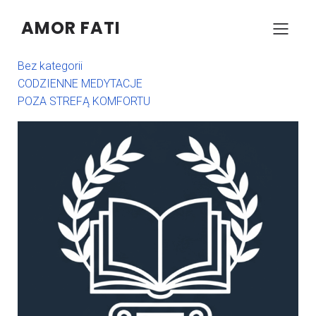
AMOR FATI
BAZA WIEDZY
Bez kategorii
CODZIENNE MEDYTACJE
POZA STREFĄ KOMFORTU