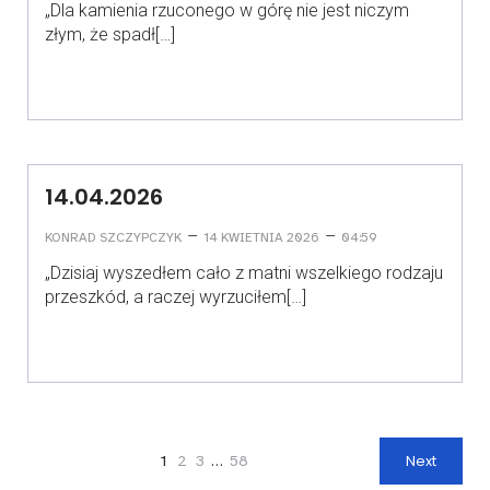
„Dla kamienia rzuconego w górę nie jest niczym
złym, że spadł[…]
14.04.2026
–
–
KONRAD SZCZYPCZYK
14 KWIETNIA 2026
04:59
„Dzisiaj wyszedłem cało z matni wszelkiego rodzaju
przeszkód, a raczej wyrzuciłem[…]
1
2
3
…
58
Next