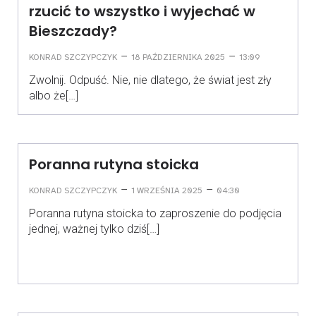
rzucić to wszystko i wyjechać w
Bieszczady?
–
–
KONRAD SZCZYPCZYK
18 PAŹDZIERNIKA 2025
13:09
Zwolnij. Odpuść. Nie, nie dlatego, że świat jest zły
albo że[…]
Poranna rutyna stoicka
–
–
KONRAD SZCZYPCZYK
1 WRZEŚNIA 2025
04:30
Poranna rutyna stoicka to zaproszenie do podjęcia
jednej, ważnej tylko dziś[…]