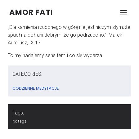
AMOR FATI
–
–
KONRAD SZCZYPCZYK
15 KWIETNIA 2026
05:00
„Dla kamienia rzuconego w górę nie jest niczym złym, że
spadł na dół, ani dobrym, że go podrzucono.”, Marek
Aureliusz, IX.17
To my nadajemy sens temu co się wydarza.
CATEGORIES:
CODZIENNE MEDYTACJE
Tags:
No tags