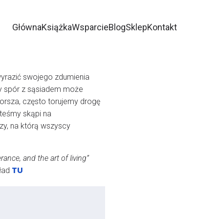
Główna
Książka
Wsparcie
Blog
Sklep
Kontakt
 wyrazić swojego zdumienia
zy spór z sąsiadem może
orsza, często torujemy drogę
steśmy skąpi na
zy, na którą wszyscy
nce, and the art of living”
TU
kład