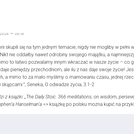
–
 2024
06:14
ii skupili się na tym jednym temacie, nigdy nie mogliby w pełni
 Nikt nie oddałby nawet odrobiny swojego majątku, a najmniejs
mimo to łatwo pozwalamy innym wkraczać w nasze życie – co g
 daje pieniędzy przechodniom, ale ilu z nas daje swoje życie! Je
h, a mimo to za mało myślimy o marnowaniu czasu, jednej rzec
 skąpcami.”, Seneka, O odwadze życia, 3.1-2
 z książki: „The Daily Stoic. 366 meditations, on wisdom, persevera
Stephen’a Hanselman’a
=> książkę po polsku można kupić na przy