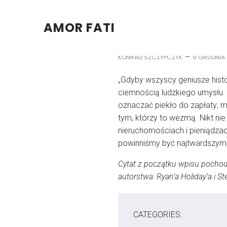
AMOR FATI
–
KONRAD SZCZYPCZYK
9 GRUDNIA
„Gdyby wszyscy geniusze histor
ciemnością ludzkiego umysłu.
oznaczać piekło do zapłaty; 
tym, którzy to wezmą. Nikt nie
nieruchomościach i pieniądzac
powinniśmy być najtwardszymi
Cytat z początku wpisu pochodzi
autorstwa: Ryan’a Holiday’a i 
CATEGORIES: