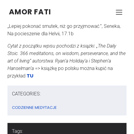
AMOR FATI
–
–
KONRAD SZCZYPCZYK
8 GRUDNIA 2024
06:06
„Lepiej pokonać smutek, niż go przyjmować.”, Seneka,
Na pocieszenie dla Helvii, 17.1b
Cytat z początku wpisu pochodzi z książki: „The Daily
Stoic. 366 meditations, on wisdom, perseverance, and the
art of living” autorstwa: Ryan’a Holiday’a i Stephen’a
Hanselman’a
=> książkę po polsku można kupić na
TU
przykład
CATEGORIES:
CODZIENNE MEDYTACJE
Tags: