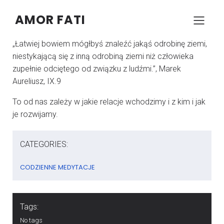
AMOR FATI
–
–
KONRAD SZCZYPCZYK
11 KWIETNIA 2026
05:00
„Łatwiej bowiem mógłbyś znaleźć jakąś odrobinę ziemi,
niestykającą się z inną odrobiną ziemi niż człowieka
zupełnie odciętego od związku z ludźmi.”, Marek
Aureliusz, IX.9
To od nas zależy w jakie relacje wchodzimy i z kim i jak
je rozwijamy.
CATEGORIES:
CODZIENNE MEDYTACJE
Tags:
No tags