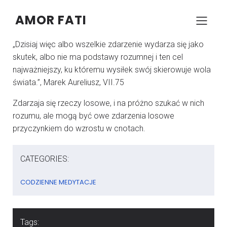
AMOR FATI
–
–
KONRAD SZCZYPCZYK
21 LIPCA 2025
05:00
„Dzisiaj więc albo wszelkie zdarzenie wydarza się jako
skutek, albo nie ma podstawy rozumnej i ten cel
najważniejszy, ku któremu wysiłek swój skierowuje wola
świata.”, Marek Aureliusz, VII.75
Zdarzaja się rzeczy losowe, i na próżno szukać w nich
rozumu, ale mogą być owe zdarzenia losowe
przyczynkiem do wzrostu w cnotach.
CATEGORIES:
CODZIENNE MEDYTACJE
Tags: