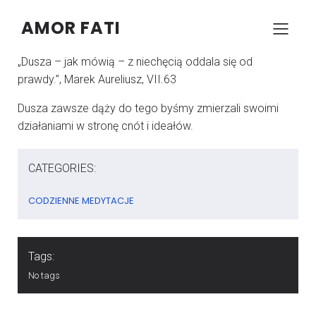
AMOR FATI
–
–
KONRAD SZCZYPCZYK
8 LIPCA 2025
05:00
„Dusza – jak mówią – z niechęcią oddala się od
prawdy.”, Marek Aureliusz, VII.63
Dusza zawsze dąży do tego byśmy zmierzali swoimi
działaniami w stronę cnót i ideałów.
CATEGORIES:
CODZIENNE MEDYTACJE
Tags:
No tags