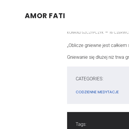
AMOR FATI
–
KONRAD SZCZYPCZYK
16 CZERWC
„Oblicze gniewne jest całkiem s
Gniewanie się dłużej niż trwa g
CATEGORIES:
CODZIENNE MEDYTACJE
Tags: