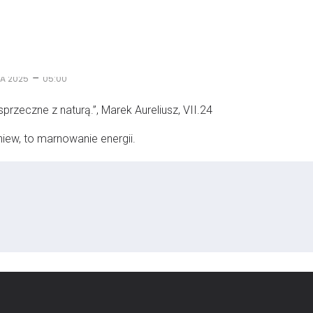
–
A 2025
05:00
przeczne z naturą.”, Marek Aureliusz, VII.24
niew, to marnowanie energii.