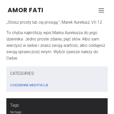
AMOR FATI
–
–
KONRAD SZCZYPCZYK
7 CZERWCA 2025
05:00
„Stoisz prosty lub cię prosują.”, Marek Aureliusz, VII.12
To chyba najkrótszy wpis Marka Aureliusza do jego
dziennika. Jedno proste zdanie, pięć słów. Albo sam
wierzysz w siebie i znasz swoją wartość, albo oddajesz
swoją sprawczość innym. Wybór zawsze należy do
Ciebie.
CATEGORIES:
CODZIENNE MEDYTACJE
Tags:
No tags