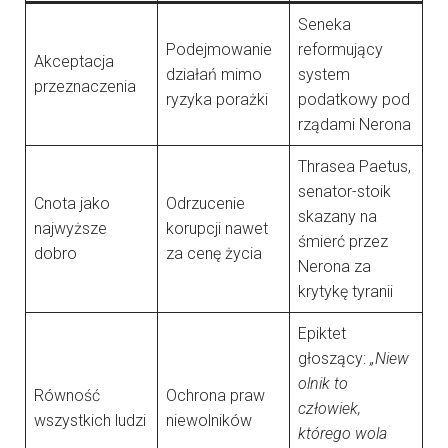
Seneka
Podejmowanie
reformujący
Akceptacja
działań mimo
system
przeznaczenia
ryzyka porażki
podatkowy pod
rządami Nerona
Thrasea Paetus,
senator-stoik
Cnota jako
Odrzucenie
skazany na
najwyższe
korupcji nawet
śmierć przez
dobro
za cenę życia
Nerona za
krytykę tyranii
Epiktet
głoszący:
„Niew
olnik to
Równość
Ochrona praw
człowiek,
wszystkich ludzi
niewolników
którego wola