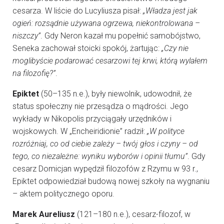
cesarza. W liście do Lucyliusza pisał:
„Władza jest jak
ogień: rozsądnie używana ogrzewa, niekontrolowana –
niszczy”
. Gdy Neron kazał mu popełnić samobójstwo,
Seneka zachował stoicki spokój, żartując:
„Czy nie
moglibyście podarować cesarzowi tej krwi, którą wylałem
na filozofię?”
.
Epiktet
(50–135 n.e.), były niewolnik, udowodnił, że
status społeczny nie przesądza o mądrości. Jego
wykłady w Nikopolis przyciągały urzędników i
wojskowych. W „Encheiridionie” radził:
„W polityce
rozróżniaj, co od ciebie zależy – twój głos i czyny – od
tego, co niezależne: wyniku wyborów i opinii tłumu”
. Gdy
cesarz Domicjan wypędził filozofów z Rzymu w 93 r.,
Epiktet odpowiedział budową nowej szkoły na wygnaniu
– aktem politycznego oporu.
Marek Aureliusz
(121–180 n.e.), cesarz-filozof, w