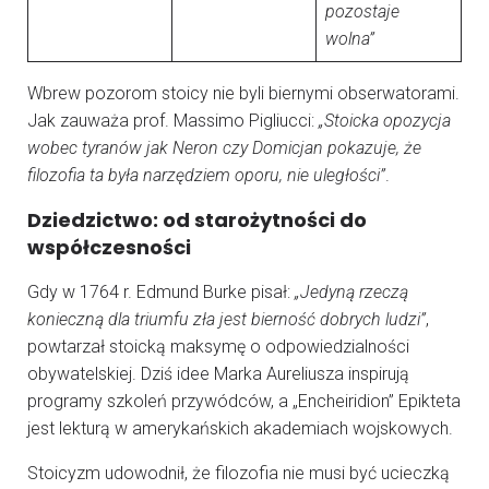
pozostaje
wolna”
Wbrew pozorom stoicy nie byli biernymi obserwatorami.
Jak zauważa prof. Massimo Pigliucci:
„Stoicka opozycja
wobec tyranów jak Neron czy Domicjan pokazuje, że
filozofia ta była narzędziem oporu, nie uległości”
.
Dziedzictwo: od starożytności do
współczesności
Gdy w 1764 r. Edmund Burke pisał:
„Jedyną rzeczą
konieczną dla triumfu zła jest bierność dobrych ludzi”
,
powtarzał stoicką maksymę o odpowiedzialności
obywatelskiej. Dziś idee Marka Aureliusza inspirują
programy szkoleń przywódców, a „Encheiridion” Epikteta
jest lekturą w amerykańskich akademiach wojskowych.
Stoicyzm udowodnił, że filozofia nie musi być ucieczką