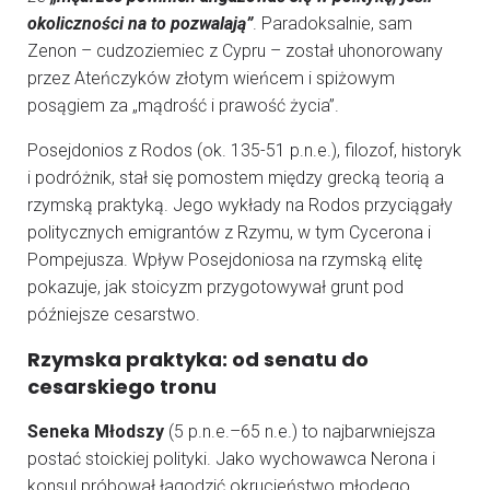
okoliczności na to pozwalają”
. Paradoksalnie, sam
Zenon – cudzoziemiec z Cypru – został uhonorowany
przez Ateńczyków złotym wieńcem i spiżowym
posągiem za „mądrość i prawość życia”.
Posejdonios z Rodos (ok. 135-51 p.n.e.), filozof, historyk
i podróżnik, stał się pomostem między grecką teorią a
rzymską praktyką. Jego wykłady na Rodos przyciągały
politycznych emigrantów z Rzymu, w tym Cycerona i
Pompejusza. Wpływ Posejdoniosa na rzymską elitę
pokazuje, jak stoicyzm przygotowywał grunt pod
późniejsze cesarstwo.
Rzymska praktyka: od senatu do
cesarskiego tronu
Seneka Młodszy
(5 p.n.e.–65 n.e.) to najbarwniejsza
postać stoickiej polityki. Jako wychowawca Nerona i
konsul próbował łagodzić okrucieństwo młodego