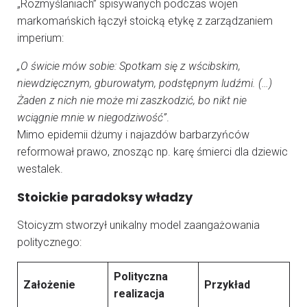
„Rozmyślaniach” spisywanych podczas wojen
markomańskich łączył stoicką etykę z zarządzaniem
imperium:
„O świcie mów sobie: Spotkam się z wścibskim,
niewdzięcznym, gburowatym, podstępnym ludźmi. (…)
Żaden z nich nie może mi zaszkodzić, bo nikt nie
wciągnie mnie w niegodziwość”
.
Mimo epidemii dżumy i najazdów barbarzyńców
reformował prawo, znosząc np. karę śmierci dla dziewic
westalek.
Stoickie paradoksy władzy
Stoicyzm stworzył unikalny model zaangażowania
politycznego:
Polityczna
Założenie
Przykład
realizacja