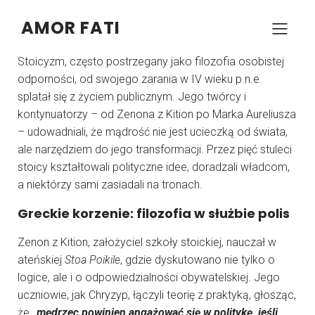
AMOR FATI
–
–
KONRAD SZCZYPCZYK
25 MAJA 2025
13:49
Stoicyzm, często postrzegany jako filozofia osobistej
odporności, od swojego zarania w IV wieku p.n.e.
splatał się z życiem publicznym. Jego twórcy i
kontynuatorzy – od Zenona z Kition po Marka Aureliusza
– udowadniali, że mądrość nie jest ucieczką od świata,
ale narzędziem do jego transformacji. Przez pięć stuleci
stoicy kształtowali polityczne idee, doradzali władcom,
a niektórzy sami zasiadali na tronach.
Greckie korzenie: filozofia w służbie polis
Zenon z Kition, założyciel szkoły stoickiej, nauczał w
ateńskiej
Stoa Poikile
, gdzie dyskutowano nie tylko o
logice, ale i o odpowiedzialności obywatelskiej. Jego
uczniowie, jak Chryzyp, łączyli teorię z praktyką, głosząc,
że
„mędrzec powinien angażować się w politykę, jeśli