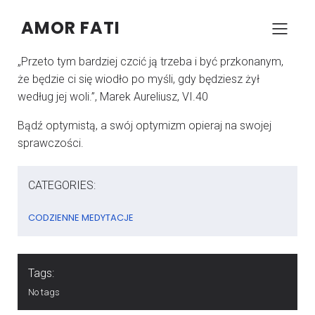
AMOR FATI
–
–
KONRAD SZCZYPCZYK
14 MAJA 2025
05:00
„Przeto tym bardziej czcić ją trzeba i być przkonanym,
że będzie ci się wiodło po myśli, gdy będziesz żył
według jej woli.”, Marek Aureliusz, VI.40
Bądź optymistą, a swój optymizm opieraj na swojej
sprawczości.
CATEGORIES:
CODZIENNE MEDYTACJE
Tags:
No tags