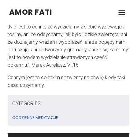
AMOR FATI
–
–
KONRAD SZCZYPCZYK
19 KWIETNIA 2025
05:00
„Nie jest to cenne, że wydzielamy z siebie wyziewy, jak
rośliny, ani że oddychamy, jak było i dzikie zwierzęta, ani
że doznajemy wrażeń i wyobrażeń, ani że popędy nami
poruszają, ani że tworzymy gromady, ani że się karmimy:
jest to bowiem wydzielanie strawionych częśći
pokarmu.”, Marek Aureliusz, VI.16
Cennym jest to co takim nazwiemy na chwilę kiedy taki
osąd utrzymamy.
CATEGORIES:
CODZIENNE MEDYTACJE