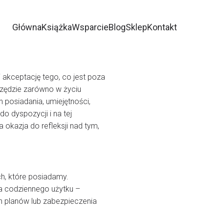
Główna
Książka
Wsparcie
Blog
Sklep
Kontakt
 i akceptację tego, co jest poza
rzędzie zarówno w życiu
 posiadania, umiejętności,
o dyspozycji i na tej
kazja do refleksji nad tym,
h, które posiadamy.
ia codziennego użytku –
h planów lub zabezpieczenia