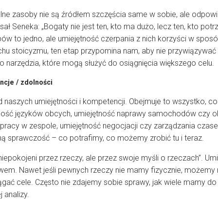
ialne zasoby nie są źródłem szczęścia same w sobie, ale odpow
ał Seneka: „Bogaty nie jest ten, kto ma dużo, lecz ten, kto pot
ów to jedno, ale umiejętność czerpania z nich korzyści w spos
uchu stoicyzmu, ten etap przypomina nam, aby nie przywiązywać 
ako narzędzia, które mogą służyć do osiągnięcia większego celu.
ncje / zdolności
ąd naszych umiejętności i kompetencji. Obejmuje to wszystko, 
mość języków obcych, umiejętność naprawy samochodów czy obs
o pracy w zespole, umiejętność negocjacji czy zarządzania cza
ą sprawczość – co potrafimy, co możemy zrobić tu i teraz.
ą niepokojeni przez rzeczy, ale przez swoje myśli o rzeczach”. Um
m. Nawet jeśli pewnych rzeczy nie mamy fizycznie, możemy 
ągać cele. Często nie zdajemy sobie sprawy, jak wiele mamy do
 analizy.