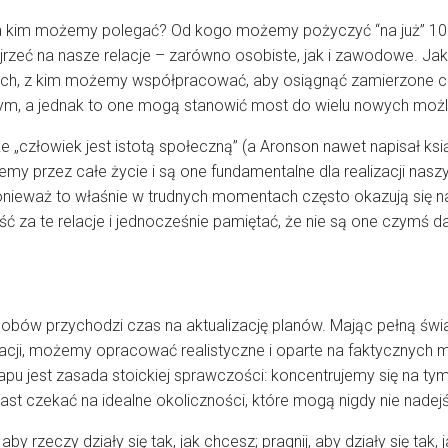
 kim możemy polegać? Od kogo możemy pożyczyć “na już” 100
rzeć na nasze relacje – zarówno osobiste, jak i zawodowe. Ja
ch, z kim możemy współpracować, aby osiągnąć zamierzone c
m, a jednak to one mogą stanowić most do wielu nowych możl
e „człowiek jest istotą społeczną” (a Aronson nawet napisał ksi
emy przez całe życie i są one fundamentalne dla realizacji nas
onieważ to właśnie w trudnych momentach często okazują się n
ć za te relacje i jednocześnie pamiętać, że nie są one czymś
sobów przychodzi czas na aktualizację planów. Mając pełną 
relacji, możemy opracować realistyczne i oparte na faktycznych 
 jest zasada stoickiej sprawczości: koncentrujemy się na tym
ast czekać na idealne okoliczności, które mogą nigdy nie nadejś
aby rzeczy działy się tak, jak chcesz; pragnij, aby działy się tak, 