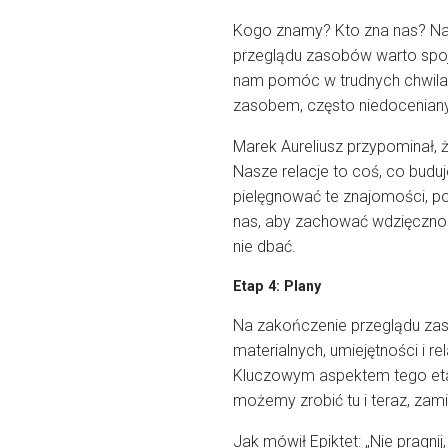
Kogo znamy? Kto zna nas? Na
przeglądu zasobów warto spoj
nam pomóc w trudnych chwila
zasobem, często niedoceniany
Marek Aureliusz przypominał, ż
Nasze relacje to coś, co buduj
pielęgnować te znajomości, p
nas, aby zachować wdzięcznoś
nie dbać.
Etap 4: Plany
Na zakończenie przeglądu za
materialnych, umiejętności i 
Kluczowym aspektem tego etapu
możemy zrobić tu i teraz, zami
Jak mówił Epiktet: „Nie pragnij, 