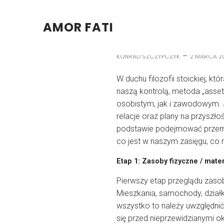
AMOR FATI
–
KONRAD SZCZYPCZYK
2 MARCA 2
W duchu filozofii stoickiej, kt
naszą kontrolą, metoda „asset
osobistym, jak i zawodowym. J
relacje oraz plany na przyszł
podstawie podejmować przemyś
co jest w naszym zasięgu, co
Etap 1: Zasoby fizyczne / mate
Pierwszy etap przeglądu zaso
Mieszkania, samochody, działk
wszystko to należy uwzględni
się przed nieprzewidzianymi o