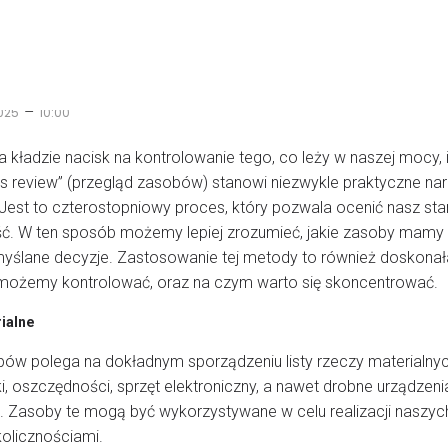
–
025
10:00
óra kładzie nacisk na kontrolowanie tego, co leży w naszej mocy,
s review” (przegląd zasobów) stanowi niezwykle praktyczne na
est to czterostopniowy proces, który pozwala ocenić nasz stan
ość. W ten sposób możemy lepiej zrozumieć, jakie zasoby mamy d
lane decyzje. Zastosowanie tej metody to również doskonała o
 możemy kontrolować, oraz na czym warto się skoncentrować.
rialne
bów polega na dokładnym sporządzeniu listy rzeczy materialnyc
i, oszczędności, sprzęt elektroniczny, a nawet drobne urządzen
ć. Zasoby te mogą być wykorzystywane w celu realizacji naszyc
kolicznościami.