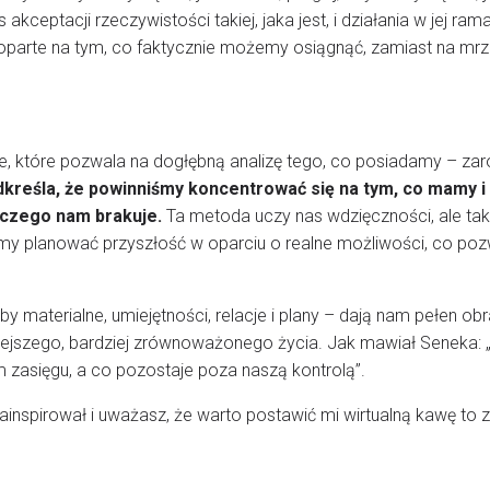
akceptacji rzeczywistości takiej, jaka jest, i działania w jej ra
e, oparte na tym, co faktycznie możemy osiągnąć, zamiast na mr
e, które pozwala na dogłębną analizę tego, co posiadamy – za
kreśla, że powinniśmy koncentrować się na tym, co mamy 
 czego nam brakuje.
Ta metoda uczy nas wdzięczności, ale ta
my planować przyszłość w oparciu o realne możliwości, co pozwal
y materialne, umiejętności, relacje i plany – dają nam pełen obr
iejszego, bardziej zrównoważonego życia. Jak mawiał Seneka:
 zasięgu, a co pozostaje poza naszą kontrolą”.
 zainspirował i uważasz, że warto postawić mi wirtualną kawę to