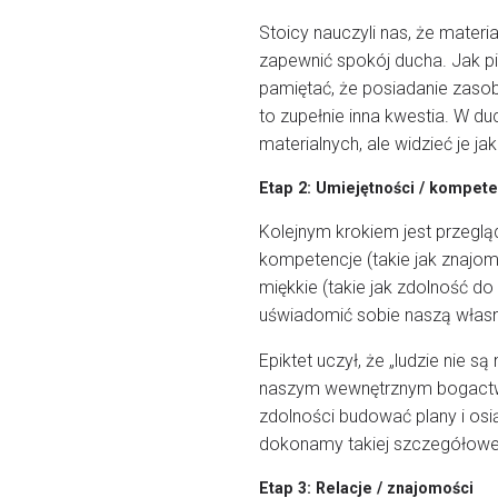
Stoicy nauczyli nas, że mater
zapewnić spokój ducha. Jak pis
pamiętać, że posiadanie zasob
to zupełnie inna kwestia. W d
materialnych, ale widzieć je j
Etap 2: Umiejętności / kompete
Kolejnym krokiem jest przegl
kompetencje (takie jak znajo
miękkie (takie jak zdolność d
uświadomić sobie naszą własn
Epiktet uczył, że „ludzie nie s
naszym wewnętrznym bogactwe
zdolności budować plany i osi
dokonamy takiej szczegółowej
Etap 3: Relacje / znajomości