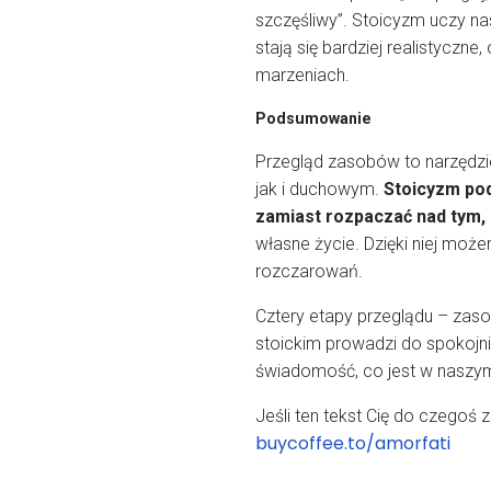
szczęśliwy”. Stoicyzm uczy nas 
stają się bardziej realistyczn
marzeniach.
Podsumowanie
Przegląd zasobów to narzędzi
jak i duchowym.
Stoicyzm pod
zamiast rozpaczać nad tym,
własne życie. Dzięki niej może
rozczarowań.
Cztery etapy przeglądu – zasob
stoickim prowadzi do spokojn
świadomość, co jest w naszym
Jeśli ten tekst Cię do czegoś
buycoffee.to/amorfati