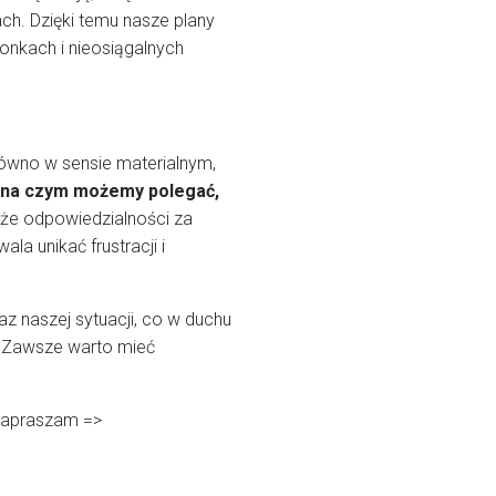
mach. Dzięki temu nasze plany
zonkach i nieosiągalnych
równo w sensie materialnym,
i na czym możemy polegać,
kże odpowiedzialności za
a unikać frustracji i
az naszej sytuacji, co w duchu
 „Zawsze warto mieć
 zapraszam =>