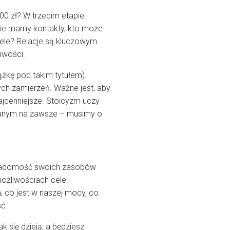
0 zł? W trzecim etapie
kie mamy kontakty, kto może
ele? Relacje są kluczowym
iwości.
ążkę pod takim tytułem).
zych zamierzeń. Ważne jest, aby
ajcenniejsze. Stoicyzm uczy
 danym na zawsze – musimy o
świadomość swoich zasobów
możliwościach cele.
, co jest w naszej mocy, co
ć.
jak się dzieją, a będziesz