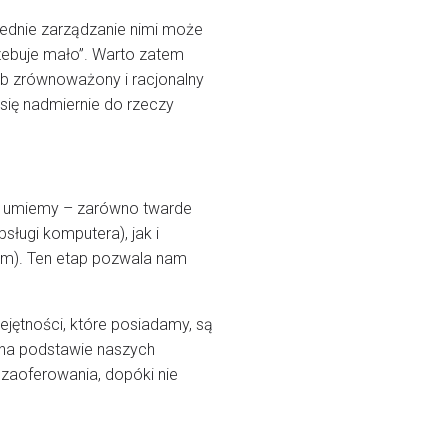
iednie zarządzanie nimi może
rzebuje mało”. Warto zatem
ób zrównoważony i racjonalny
się nadmiernie do rzeczy
co umiemy – zarówno twarde
ługi komputera), jak i
sem). Ten etap pozwala nam
iejętności, które posiadamy, są
na podstawie naszych
 zaoferowania, dopóki nie