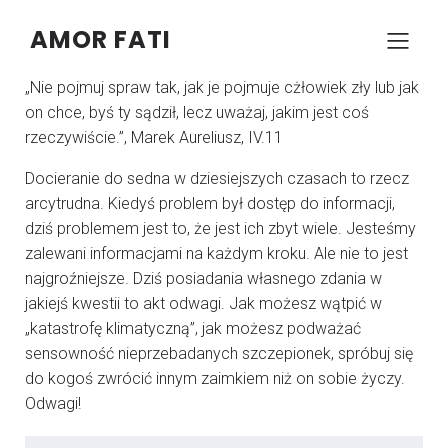
AMOR FATI
–
–
KONRAD SZCZYPCZYK
1 LUTEGO 2025
05:00
„Nie pojmuj spraw tak, jak je pojmuje cżłowiek zły lub jak
on chce, byś ty sądził, lecz uważaj, jakim jest coś
rzeczywiście.”, Marek Aureliusz, IV.11
Docieranie do sedna w dziesiejszych czasach to rzecz
arcytrudna. Kiedyś problem był dostęp do informacji,
dziś problemem jest to, że jest ich zbyt wiele. Jesteśmy
zalewani informacjami na każdym kroku. Ale nie to jest
najgroźniejsze. Dziś posiadania własnego zdania w
jakiejś kwestii to akt odwagi. Jak możesz wątpić w
„katastrofę klimatyczną”, jak możesz podważać
sensowność nieprzebadanych szczepionek, spróbuj się
do kogoś zwrócić innym zaimkiem niż on sobie życzy.
Odwagi!