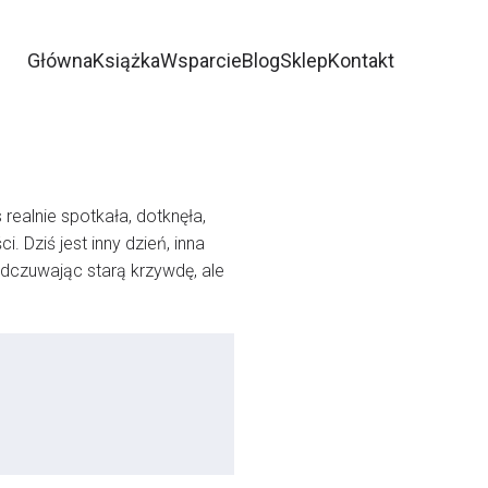
Główna
Książka
Wsparcie
Blog
Sklep
Kontakt
ealnie spotkała, dotknęła,
 Dziś jest inny dzień, inna
dczuwając starą krzywdę, ale