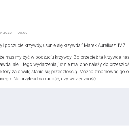
–
IA 2025
05:00
 i poczucie krzywdy, usunie się krzywda.” Marek Aureliusz, IV.7
że musimy żyć w poczuciu krzywdy. Bo przecież ta krzywda nas r
wda, ale… tego wydarzenia już nie ma, ono należy do przeszłości.
który za chwilę stanie się przeszłością. Można zmarnować go o
nnego. Na przykład na radość, czy wdzięczność.