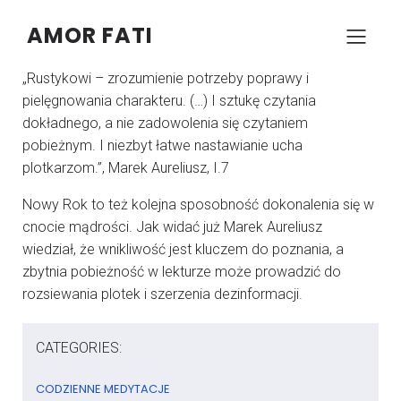
AMOR FATI
–
–
KONRAD SZCZYPCZYK
2 STYCZNIA 2025
05:00
„Rustykowi – zrozumienie potrzeby poprawy i
pielęgnowania charakteru. (…) I sztukę czytania
dokładnego, a nie zadowolenia się czytaniem
pobieżnym. I niezbyt łatwe nastawianie ucha
plotkarzom.”, Marek Aureliusz, I.7
Nowy Rok to też kolejna sposobność dokonalenia się w
cnocie mądrości. Jak widać już Marek Aureliusz
wiedział, że wnikliwość jest kluczem do poznania, a
zbytnia pobieżność w lekturze może prowadzić do
rozsiewania plotek i szerzenia dezinformacji.
CATEGORIES:
CODZIENNE MEDYTACJE