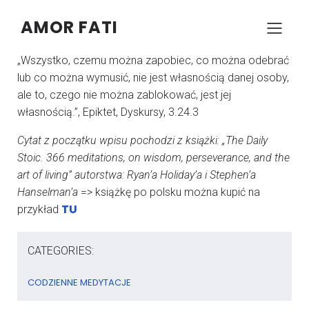
AMOR FATI
–
–
KONRAD SZCZYPCZYK
4 GRUDNIA 2024
05:56
„Wszystko, czemu można zapobiec, co można odebrać
lub co można wymusić, nie jest własnością danej osoby,
ale to, czego nie można zablokować, jest jej
własnością.”, Epiktet, Dyskursy, 3.24.3
Cytat z początku wpisu pochodzi z książki: „The Daily
Stoic. 366 meditations, on wisdom, perseverance, and the
art of living” autorstwa: Ryan’a Holiday’a i Stephen’a
Hanselman’a
=> książkę po polsku można kupić na
TU
przykład
CATEGORIES:
CODZIENNE MEDYTACJE