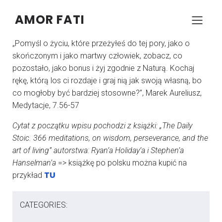
AMOR FATI
–
–
KONRAD SZCZYPCZYK
24 LISTOPADA 2024
06:04
„Pomyśl o życiu, które przeżyłeś do tej pory, jako o
skończonym i jako martwy człowiek, zobacz, co
pozostało, jako bonus i żyj zgodnie z Naturą. Kochaj
rękę, którą los ci rozdaje i graj nią jak swoją własną, bo
co mogłoby być bardziej stosowne?”, Marek Aureliusz,
Medytacje, 7.56-57
Cytat z początku wpisu pochodzi z książki: „The Daily
Stoic. 366 meditations, on wisdom, perseverance, and the
art of living” autorstwa: Ryan’a Holiday’a i Stephen’a
Hanselman’a
=> książkę po polsku można kupić na
TU
przykład
CATEGORIES: