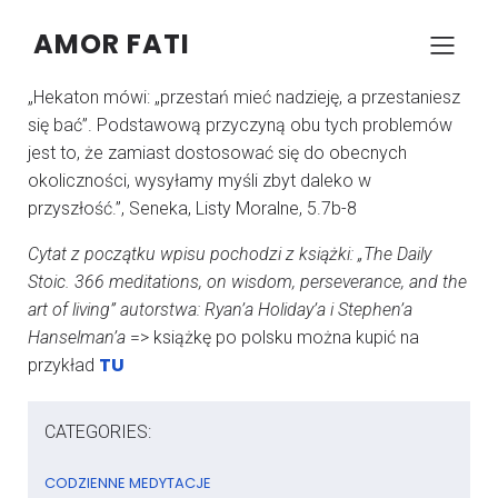
AMOR FATI
–
–
KONRAD SZCZYPCZYK
16 LISTOPADA 2024
06:13
„Hekaton mówi: „przestań mieć nadzieję, a przestaniesz
się bać”. Podstawową przyczyną obu tych problemów
jest to, że zamiast dostosować się do obecnych
okoliczności, wysyłamy myśli zbyt daleko w
przyszłość.”, Seneka, Listy Moralne, 5.7b-8
Cytat z początku wpisu pochodzi z książki: „The Daily
Stoic. 366 meditations, on wisdom, perseverance, and the
art of living” autorstwa: Ryan’a Holiday’a i Stephen’a
Hanselman’a
=> książkę po polsku można kupić na
TU
przykład
CATEGORIES:
CODZIENNE MEDYTACJE