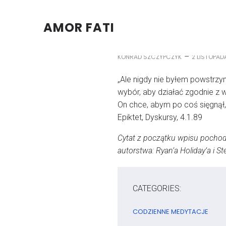
AMOR FATI
–
KONRAD SZCZYPCZYK
2 LISTOPAD
„Ale nigdy nie byłem powstrzy
wybór, aby działać zgodnie z 
On chce, abym po coś sięgnął,
Epiktet, Dyskursy, 4.1.89
Cytat z początku wpisu pochodzi
autorstwa: Ryan’a Holiday’a i 
CATEGORIES:
CODZIENNE MEDYTACJE