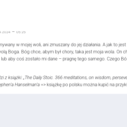
–
A 2024
05:25
mywany w mojej woli, ani zmuszany do jej działania. A jak to je
wolą Boga. Bóg chce, abym był chory, taka jest moja wola. On ch
 lub aby coś zostało mi dane – pragnę tego samego. Czego Bóg 
 z książki: „The Daily Stoic. 366 meditations, on wisdom, persevera
Stephen’a Hanselman’a
=> książkę po polsku można kupić na przy