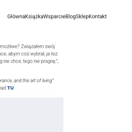
Główna
Książka
Wsparcie
Blog
Sklep
Kontakt
st możliwe? Związałem swój
ce, abym coś wybrał, ja też.
nie chce, tego nie pragnę.”,
nce, and the art of living”
TU
kład