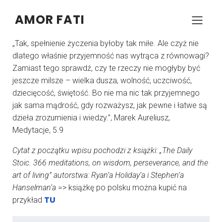
AMOR FATI
–
–
KONRAD SZCZYPCZYK
8 PAŹDZIERNIKA 2024
05:31
„Tak, spełnienie życzenia byłoby tak miłe. Ale czyż nie
dlatego właśnie przyjemność nas wytrąca z równowagi?
Zamiast tego sprawdź, czy te rzeczy nie mogłyby być
jeszcze milsze – wielka dusza, wolność, uczciwość,
dziecięcość, świętość. Bo nie ma nic tak przyjemnego
jak sama mądrość, gdy rozważysz, jak pewne i łatwe są
dzieła zrozumienia i wiedzy.”, Marek Aureliusz,
Medytacje, 5.9
Cytat z początku wpisu pochodzi z książki: „The Daily
Stoic. 366 meditations, on wisdom, perseverance, and the
art of living” autorstwa: Ryan’a Holiday’a i Stephen’a
Hanselman’a
=> książkę po polsku można kupić na
TU
przykład