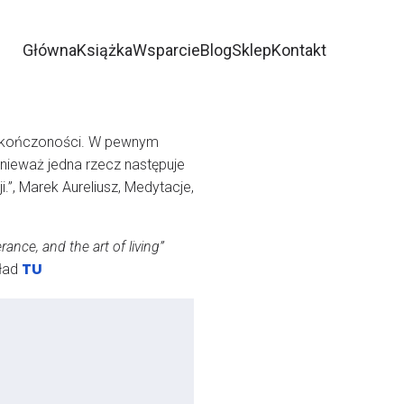
Główna
Książka
Wsparcie
Blog
Sklep
Kontakt
eskończoności. W pewnym
nieważ jedna rzecz następuje
.”, Marek Aureliusz, Medytacje,
nce, and the art of living”
TU
kład