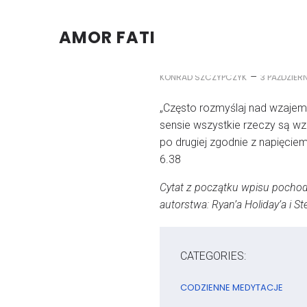
AMOR FATI
–
KONRAD SZCZYPCZYK
3 PAŹDZIER
„Często rozmyślaj nad wzaje
sensie wszystkie rzeczy są w
po drugiej zgodnie z napięciem
6.38
Cytat z początku wpisu pochodzi
autorstwa: Ryan’a Holiday’a i 
CATEGORIES:
CODZIENNE MEDYTACJE