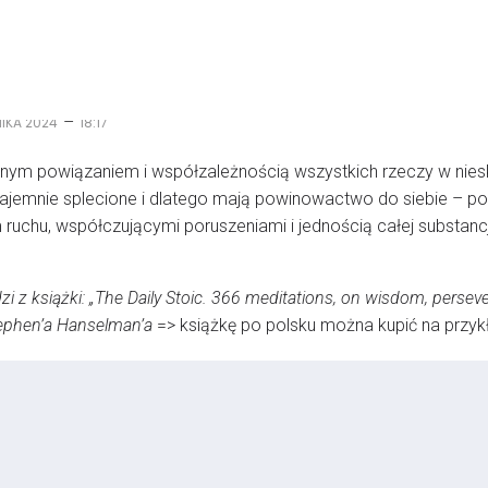
–
NIKA 2024
18:17
mnym powiązaniem i współzależnością wszystkich rzeczy w ni
zajemnie splecione i dlatego mają powinowactwo do siebie – po
 ruchu, współczującymi poruszeniami i jednością całej substancji
 z książki: „The Daily Stoic. 366 meditations, on wisdom, persevera
Stephen’a Hanselman’a
=> książkę po polsku można kupić na przy