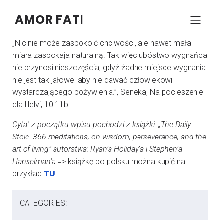
AMOR FATI
–
–
KONRAD SZCZYPCZYK
29 WRZEŚNIA 2024
05:57
„Nic nie może zaspokoić chciwości, ale nawet mała
miara zaspokaja naturalną. Tak więc ubóstwo wygnańca
nie przynosi nieszczęścia, gdyż żadne miejsce wygnania
nie jest tak jałowe, aby nie dawać człowiekowi
wystarczającego pożywienia.”, Seneka, Na pocieszenie
dla Helvi, 10.11b
Cytat z początku wpisu pochodzi z książki: „The Daily
Stoic. 366 meditations, on wisdom, perseverance, and the
art of living” autorstwa: Ryan’a Holiday’a i Stephen’a
Hanselman’a
=> książkę po polsku można kupić na
TU
przykład
CATEGORIES: