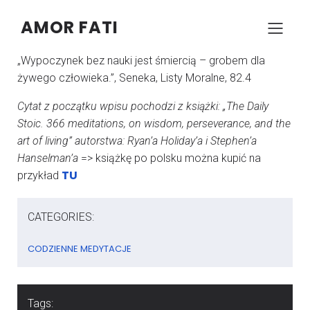
AMOR FATI
–
–
KONRAD SZCZYPCZYK
26 WRZEŚNIA 2024
05:47
„Wypoczynek bez nauki jest śmiercią – grobem dla
żywego człowieka.”, Seneka, Listy Moralne, 82.4
Cytat z początku wpisu pochodzi z książki: „The Daily
Stoic. 366 meditations, on wisdom, perseverance, and the
art of living” autorstwa: Ryan’a Holiday’a i Stephen’a
Hanselman’a
=> książkę po polsku można kupić na
TU
przykład
CATEGORIES:
CODZIENNE MEDYTACJE
Tags: