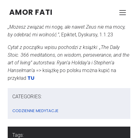
AMOR FATI
–
–
KONRAD SZCZYPCZYK
6 WRZEŚNIA 2024
05:29
„Możesz związać mi nogę, ale nawet Zeus nie ma mocy,
by odebrać mi wolność.”
, Epiktet, Dyskursy, 1.1.23
Cytat z początku wpisu pochodzi z książki: „The Daily
Stoic. 366 meditations, on wisdom, perseverance, and the
art of living” autorstwa: Ryan’a Holiday’a i Stephen’a
Hanselman’a
=> książkę po polsku można kupić na
TU
przykład
CATEGORIES:
CODZIENNE MEDYTACJE
Tags: