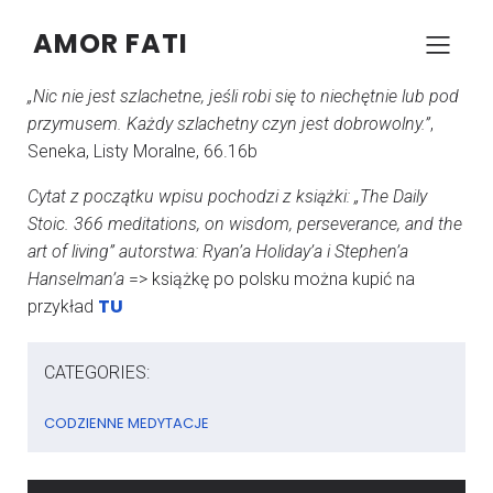
AMOR FATI
–
–
KONRAD SZCZYPCZYK
22 LIPCA 2024
06:14
„Nic nie jest szlachetne, jeśli robi się to niechętnie lub pod
przymusem. Każdy szlachetny czyn jest dobrowolny.”
,
Seneka, Listy Moralne, 66.16b
Cytat z początku wpisu pochodzi z książki: „The Daily
Stoic. 366 meditations, on wisdom, perseverance, and the
art of living” autorstwa: Ryan’a Holiday’a i Stephen’a
Hanselman’a
=> książkę po polsku można kupić na
TU
przykład
CATEGORIES:
CODZIENNE MEDYTACJE