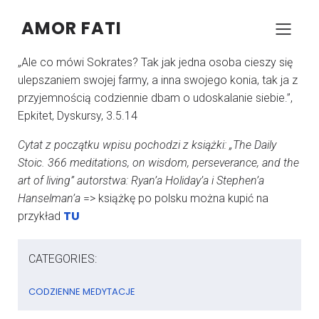
AMOR FATI
–
–
KONRAD SZCZYPCZYK
11 LIPCA 2024
12:41
„Ale co mówi Sokrates? Tak jak jedna osoba cieszy się
ulepszaniem swojej farmy, a inna swojego konia, tak ja z
przyjemnością codziennie dbam o udoskalanie siebie.”,
Epkitet, Dyskursy, 3.5.14
Cytat z początku wpisu pochodzi z książki: „The Daily
Stoic. 366 meditations, on wisdom, perseverance, and the
art of living” autorstwa: Ryan’a Holiday’a i Stephen’a
Hanselman’a
=> książkę po polsku można kupić na
TU
przykład
CATEGORIES:
CODZIENNE MEDYTACJE