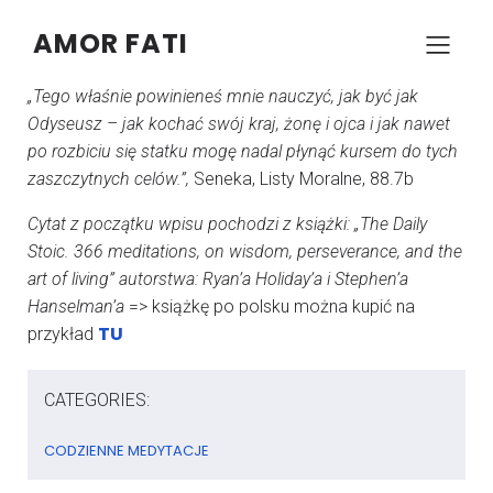
AMOR FATI
–
–
KONRAD SZCZYPCZYK
7 LIPCA 2024
20:05
„Tego właśnie powinieneś mnie nauczyć, jak być jak
Odyseusz – jak kochać swój kraj, żonę i ojca i jak nawet
po rozbiciu się statku mogę nadal płynąć kursem do tych
zaszczytnych celów.”,
Seneka, Listy Moralne, 88.7b
Cytat z początku wpisu pochodzi z książki: „The Daily
Stoic. 366 meditations, on wisdom, perseverance, and the
art of living” autorstwa: Ryan’a Holiday’a i Stephen’a
Hanselman’a
=> książkę po polsku można kupić na
TU
przykład
CATEGORIES:
CODZIENNE MEDYTACJE