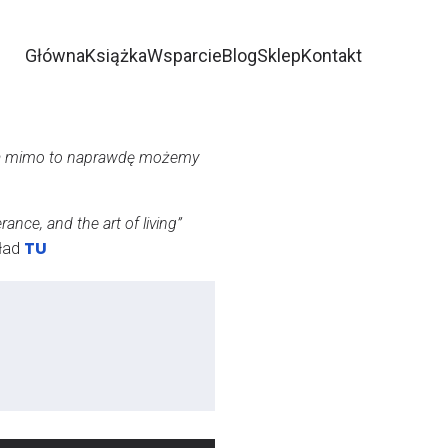
Główna
Książka
Wsparcie
Blog
Sklep
Kontakt
, a mimo to naprawdę możemy
nce, and the art of living”
TU
kład