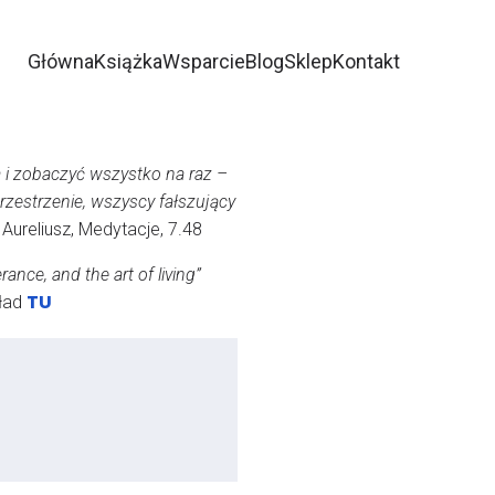
Główna
Książka
Wsparcie
Blog
Sklep
Kontakt
ka i zobaczyć wszystko na raz –
przestrzenie, wszyscy fałszujący
 Aureliusz, Medytacje, 7.48
nce, and the art of living”
TU
kład