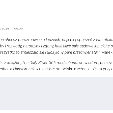
–
 2024
06:00
ekroć chcesz porozmawiać o ludziach, najlepiej spojrzeć z lotu pta
by i rozwody, narodziny i zgony, hałaśliwe sale sądowe lub ciche 
 wszystko to zmieszało się i ułożyło w parę przeciwieństw.”
, Marek
 z książki: „The Daily Stoic. 366 meditations, on wisdom, persevera
Stephen’a Hanselman’a
=> książkę po polsku można kupić na przy