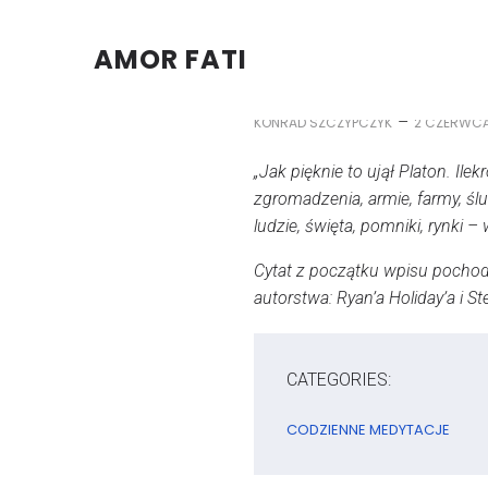
AMOR FATI
–
KONRAD SZCZYPCZYK
2 CZERWCA
„Jak pięknie to ujął Platon. Il
zgromadzenia, armie, farmy, ślu
ludzie, święta, pomniki, rynki –
Cytat z początku wpisu pochodzi
autorstwa: Ryan’a Holiday’a i 
CATEGORIES:
CODZIENNE MEDYTACJE