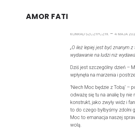
AMOR FATI
–
KONRAD SZCZYPCZYK
4 MAJA 20
„O ileż lepiej jest być znanym z
wydawanie na ludzi niż wydawan
Dziś jest szczególny dzień – M
wpłynęła na marzenia i postrze
’Niech Moc będzie z Tobą’ – po
odważę się tu na analię by ni
konstrukt, jako zwyły widz i f
to do czego bylbyśmy zdolni gd
Moc to emanacja naszej spraw
wolą.