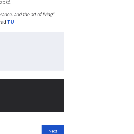
czość.
nce, and the art of living”
TU
kład
Next