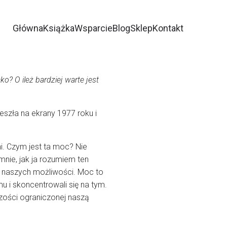
Główna
Książka
Wsparcie
Blog
Sklep
Kontakt
ko? O ileż bardziej warte jest
eszła na ekrany 1977 roku i
ni. Czym jest ta moc? Nie
mnie, jak ja rozumiem ten
ał naszych możliwości. Moc to
u i skoncentrowali się na tym.
zości ograniczonej naszą