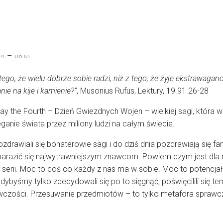
–
24
06:01
 tego, że wielu dobrze sobie radzi, niż z tego, że żyje ekstrawaganc
ie na kije i kamienie?”
, Musonius Rufus, Lektury, 19.91.26-28
ay the Fourth – Dzień Gwiezdnych Wojen – wielkiej sagi, która w
ganie świata przez miliony ludzi na całym świecie.
zdrawiali się bohaterowie sagi i do dziś dnia pozdrawiają się fa
e narazić się najwytrawniejszym znawcom. Powiem czym jest dla 
an serii. Moc to coś co każdy z nas ma w sobie. Moc to potencj
ybyśmy tylko zdecydowali się po to sięgnąć, poświęcilili się tem
czości. Przesuwanie przedmiotów – to tylko metafora sprawc