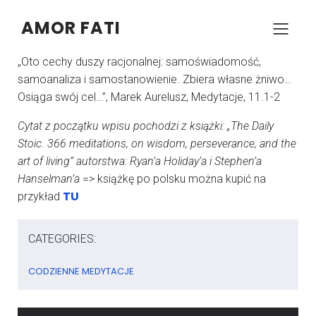
AMOR FATI
–
–
KONRAD SZCZYPCZYK
22 KWIETNIA 2024
05:17
„Oto cechy duszy racjonalnej: samoświadomość,
samoanaliza i samostanowienie. Zbiera własne żniwo…
Osiąga swój cel…”, Marek Aurelusz, Medytacje, 11.1-2
Cytat z początku wpisu pochodzi z książki: „The Daily
Stoic. 366 meditations, on wisdom, perseverance, and the
art of living” autorstwa: Ryan’a Holiday’a i Stephen’a
Hanselman’a
=> książkę po polsku można kupić na
TU
przykład
CATEGORIES:
CODZIENNE MEDYTACJE