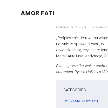
AMOR FATI
–
KONRAD SZCZYPCZYK
30 MARCA 
„Pośpiesz się do rozumu włas
uczynić to sprawiedliwym; do 
dowiedzieć się, czy jest to ig
Marek Aureliusz, Medytacje, 9.
Cytat z początku wpisu pochodzi
autorstwa: Ryan’a Holiday’a i 
CATEGORIES:
CODZIENNE MEDYTACJE