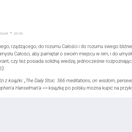
–
2024
20:15
nego, rządzącego, do rozumu Całości i do rozumu swego bliźni
umysłu Całości, aby pamiętał o swoim miejscu w nim; i do umysł
norant, czy też posiada solidną wiedzę, jednocześnie rozpoznając
22
 z książki: „The Daily Stoic. 366 meditations, on wisdom, persevera
Stephen’a Hanselman’a
=> książkę po polsku można kupić na przy