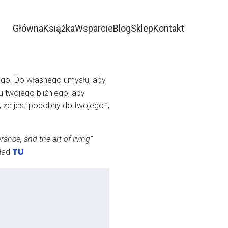
Główna
Książka
Wsparcie
Blog
Sklep
Kontakt
ego. Do własnego umysłu, aby
u twojego bliźniego, aby
, że jest podobny do twojego.”,
nce, and the art of living”
TU
kład