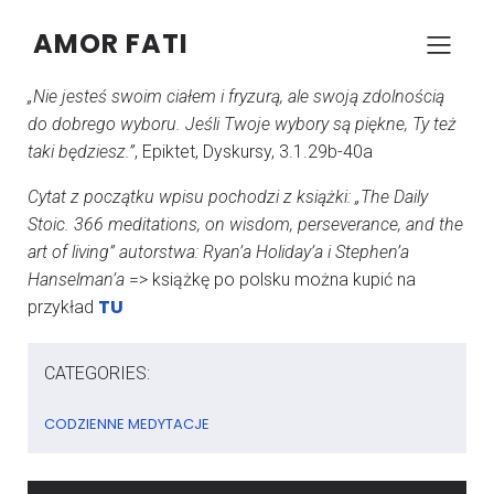
AMOR FATI
–
–
KONRAD SZCZYPCZYK
17 MARCA 2024
10:56
„Nie jesteś swoim ciałem i fryzurą, ale swoją zdolnością
do dobrego wyboru. Jeśli Twoje wybory są piękne, Ty też
taki będziesz.”
, Epiktet, Dyskursy, 3.1.29b-40a
Cytat z początku wpisu pochodzi z książki: „The Daily
Stoic. 366 meditations, on wisdom, perseverance, and the
art of living” autorstwa: Ryan’a Holiday’a i Stephen’a
Hanselman’a
=> książkę po polsku można kupić na
TU
przykład
CATEGORIES:
CODZIENNE MEDYTACJE