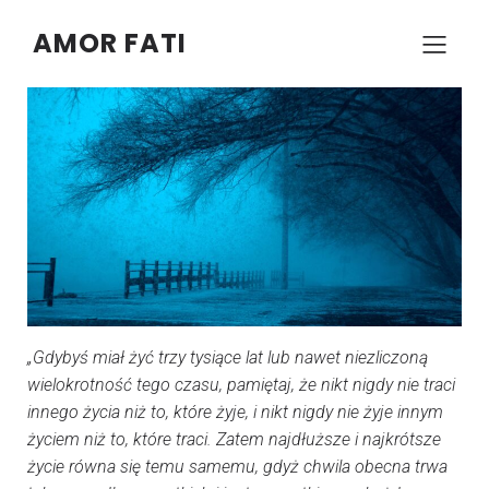
AMOR FATI
–
–
KONRAD SZCZYPCZYK
15 MARCA 2024
12:08
„Gdybyś miał żyć trzy tysiące lat lub nawet niezliczoną
wielokrotność tego czasu, pamiętaj, że nikt nigdy nie traci
innego życia niż to, które żyje, i nikt nigdy nie żyje innym
życiem niż to, które traci. Zatem najdłuższe i najkrótsze
życie równa się temu samemu, gdyż chwila obecna trwa