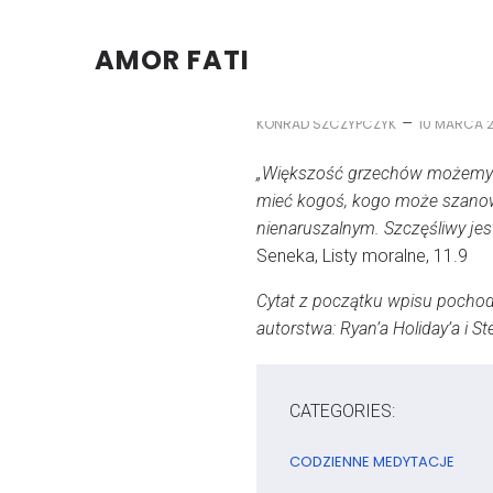
AMOR FATI
–
KONRAD SZCZYPCZYK
10 MARCA 
„Większość grzechów możemy us
mieć kogoś, kogo może szanow
nienaruszalnym. Szczęśliwy jest
Seneka, Listy moralne, 11.9
Cytat z początku wpisu pochodzi
autorstwa: Ryan’a Holiday’a i 
CATEGORIES:
CODZIENNE MEDYTACJE