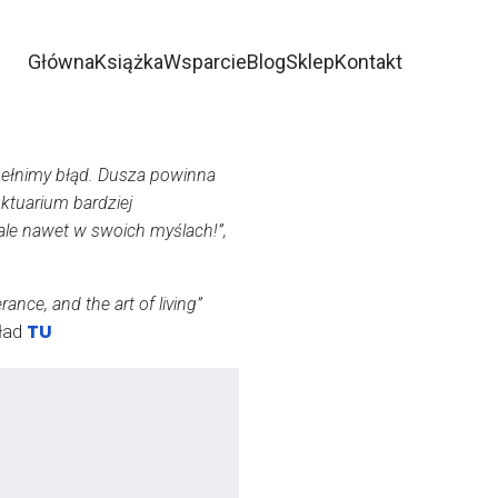
Główna
Książka
Wsparcie
Blog
Sklep
Kontakt
pełnimy błąd. Dusza powinna
ktuarium bardziej
, ale nawet w swoich myślach!”,
nce, and the art of living”
TU
kład