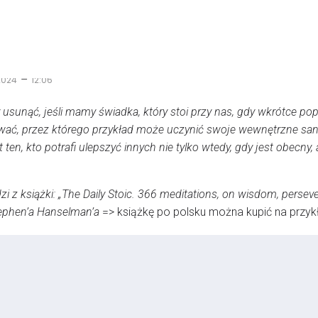
–
2024
12:06
unąć, jeśli mamy świadka, który stoi przy nas, gdy wkrótce po
ać, przez którego przykład może uczynić swoje wewnętrzne san
 ten, kto potrafi ulepszyć innych nie tylko wtedy, gdy jest obecny
 z książki: „The Daily Stoic. 366 meditations, on wisdom, persevera
Stephen’a Hanselman’a
=> książkę po polsku można kupić na przy