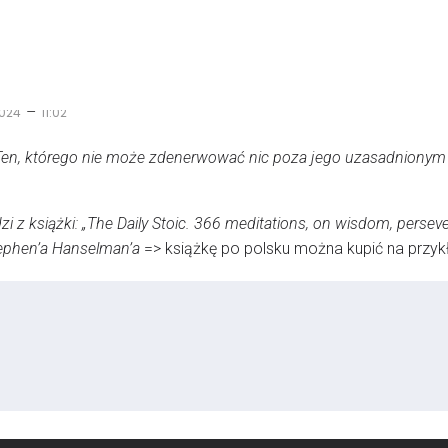
–
2024
11:02
Ten, którego nie może zdenerwować nic poza jego uzasadnionym
 z książki: „The Daily Stoic. 366 meditations, on wisdom, persevera
Stephen’a Hanselman’a
=> książkę po polsku można kupić na przy