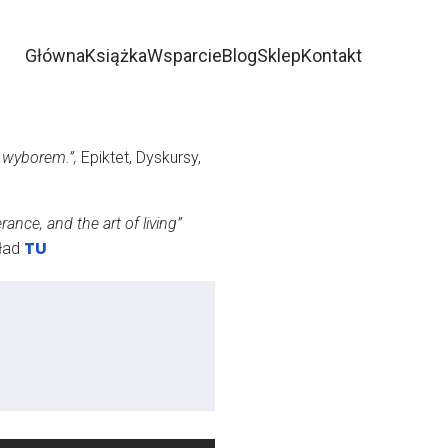
Główna
Książka
Wsparcie
Blog
Sklep
Kontakt
 wyborem.”,
Epiktet, Dyskursy,
nce, and the art of living”
TU
kład