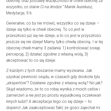
obecnej; oraz postawę wdzięczności w chwili obecnej za
wszystko, co stanie Ci na drodze.”
Marek Aureliusz,
Medytacje, 9.6
Generalnie, co by nie mówić, wszystko co się dzieje –
dzieje się tylko w chwili obecnej. To co jest w
przeszłości już się nie dzieje, a to co jest w przyszłości
jeszcze się nie dzieje! Mamy tylko chwilę obecną. I w tej
obecnej chwili mamy 3 zadania: 1) kontrolować sowję
percepcję, 2) działać zgodnie z własną wolą, 3)
akceptować to co się dzieje.
Z każdym z tych obszarów mamy wyzwania. Jak
uzyskać pewność osądu, w czasach gdy dookoła tylu
„ekspertów”? Działanie zgodnie z własną wolą? No jak?
Skąd wiadomo, że to co robię wynika z moich celów i
zamierzeń a nie jest po prostu wypadkową oczekiwań
innych ludzi? A akceptacja tego co się dzieje – to
dopiero! Jak zaakceptować fakt, że gości zajechał mi