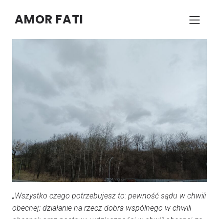
AMOR FATI
–
–
KONRAD SZCZYPCZYK
4 STYCZNIA 2024
18:39
„Wszystko czego potrzebujesz to: pewność sądu w chwili
obecnej; działanie na rzecz dobra wspólnego w chwili